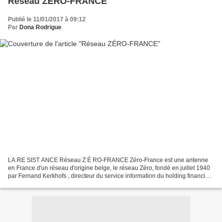
Réseau ZÉRO-FRANCE
Publié le 11/01/2017 à 09:12
Par
Dona Rodrigue
LA RE SIST ANCE Réseau Z É RO-FRANCE Zéro-France est une antenne
en France d'un réseau d'origine belge, le réseau Zéro, fondé en juillet 1940
par Fernand Kerkhofs , directeur du service information du holding financier
belge Brufina, avec William Ugeux,...