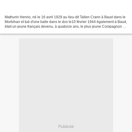
Mathurin Henrio, né le 16 avril 1929 au lieu-dit Tallen Crann à Baud dans le
Morbihan et tué d'une balle dans le dos le10 février 1944 également à Baud,
était un jeune français devenu, à quatorze ans, le plus jeune Compagnon de
la Libération Lors de la...
Publicité