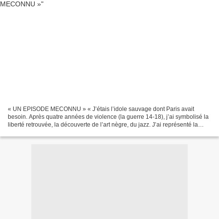
« UN EPISODE MECONNU » « J’étais l’idole sauvage dont Paris avait
besoin. Après quatre années de violence (la guerre 14-18), j’ai symbolisé la
liberté retrouvée, la découverte de l’art nègre, du jazz. J’ai représenté la
liberté de me couper les cheveux,...