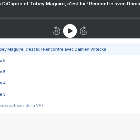
 DiCaprio et Tobey Maguire, c'est lui ! Rencontre avec Dam
bey Maguire, c'est lui ! Rencontre avec Damien Witecka
e 6
e 5
e 4
e 3
s créatrices de la VF !
e 2
e 1
e Mektoub My Love arrive enfin ! Rencontre avec Shaïn Boumedine et Sal