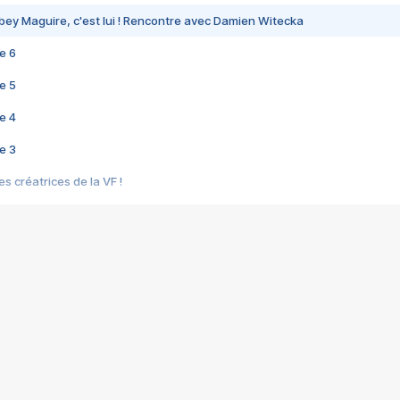
bey Maguire, c'est lui ! Rencontre avec Damien Witecka
e 6
e 5
e 4
e 3
s créatrices de la VF !
e 2
e 1
e Mektoub My Love arrive enfin ! Rencontre avec Shaïn Boumedine et Sal
i : après Toni en famille
elle réalise le bouleversant Dites lui que je l'aime
ais ! Rencontre autour de Vie privée de Rebecca Zlotowski