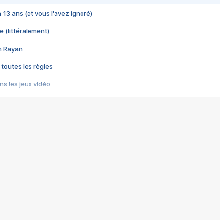
 a 13 ans (et vous l'avez ignoré)
e (littéralement)
im Rayan
 toutes les règles
s les jeux vidéo
us choquant de Rockstar ? - Le scandale BULLY
e plus moche de Steam
du RÊVE tourne au CAUCHEMAR
pendant 8 heures
it… à tort
umiliés par un jeu vidéo
ire - Final Fantasy 8