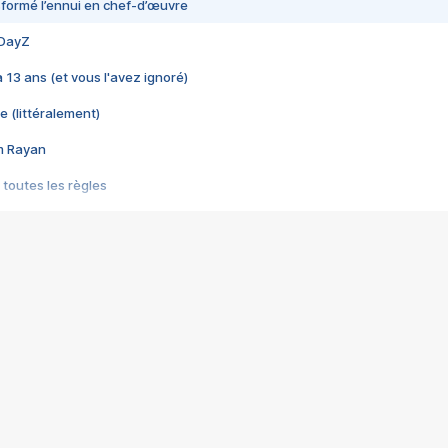
nsformé l’ennui en chef-d’œuvre
 DayZ
 a 13 ans (et vous l'avez ignoré)
e (littéralement)
im Rayan
 toutes les règles
s les jeux vidéo
us choquant de Rockstar ? - Le scandale BULLY
e plus moche de Steam
du RÊVE tourne au CAUCHEMAR
pendant 8 heures
it… à tort
umiliés par un jeu vidéo