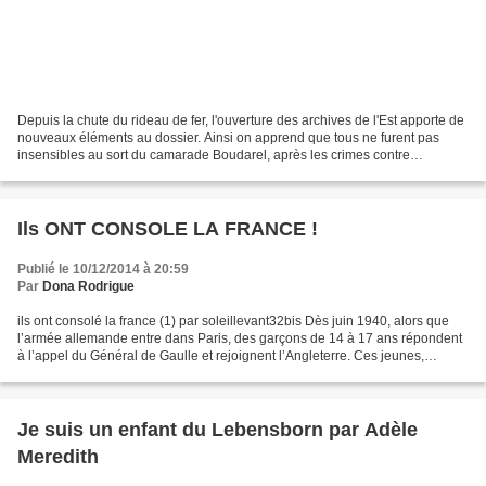
Depuis la chute du rideau de fer, l'ouverture des archives de l'Est apporte de
nouveaux éléments au dossier. Ainsi on apprend que tous ne furent pas
insensibles au sort du camarade Boudarel, après les crimes contre
l'humanité, dont il s'est rendu complice...
Ils ONT CONSOLE LA FRANCE !
Publié le 10/12/2014 à 20:59
Par
Dona Rodrigue
ils ont consolé la france (1) par soleillevant32bis Dès juin 1940, alors que
l’armée allemande entre dans Paris, des garçons de 14 à 17 ans répondent
à l’appel du Général de Gaulle et rejoignent l’Angleterre. Ces jeunes,
appelés les Cadets de la France...
Je suis un enfant du Lebensborn par Adèle
Meredith