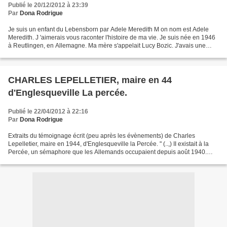
Publié le 20/12/2012 à 23:39
Par
Dona Rodrigue
Je suis un enfant du Lebensborn par Adele Meredith M on nom est Adele
Meredith. J 'aimerais vous raconter l'histoire de ma vie. Je suis née en 1946
à Reutlingen, en Allemagne. Ma mère s'appelait Lucy Bozic. J'avais une
grave maladie qui affectait mes...
CHARLES LEPELLETIER, maire en 44
d'Englesqueville La percée.
Publié le 22/04/2012 à 22:16
Par
Dona Rodrigue
Extraits du témoignage écrit (peu après les évènements) de Charles
Lepelletier, maire en 1944, d'Englesqueville la Percée. " (..,) II existait à la
Percée, un sémaphore que les Allemands occupaient depuis août 1940.
Bientôt ils y installèrent divers appareils...