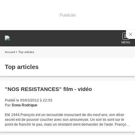
Publicité
MENU
Accueil
» Top articles
Top articles
"NOS RESISTANCES" film - vidéo
Publié le 05/03/2012 à 22:55
Par
Dona Rodrigue
Eté 1944.François est un secouriste insouciant de dix-neuf ans, son désir
secret est de pouvoir coucher avec son amoureuse. Un soir ils sont sur le
point de franchir le pas, mais un résistant vient demander de l'aide. François
monte au maquis pour impressionner...