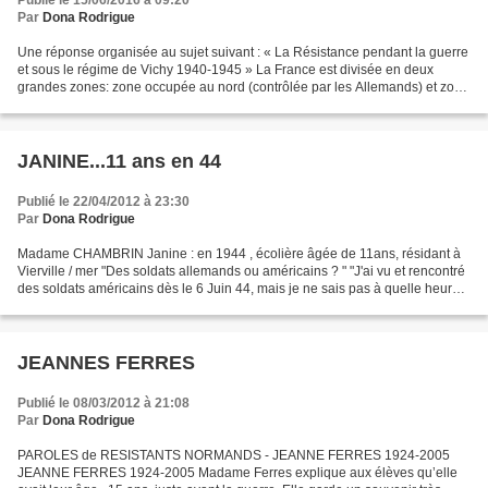
Publié le 15/06/2016 à 09:20
Par
Dona Rodrigue
Une réponse organisée au sujet suivant : « La Résistance pendant la guerre
et sous le régime de Vichy 1940-1945 » La France est divisée en deux
grandes zones: zone occupée au nord (contrôlée par les Allemands) et zone
libre au sud (contrôlée par le régime...
JANINE...11 ans en 44
Publié le 22/04/2012 à 23:30
Par
Dona Rodrigue
Madame CHAMBRIN Janine : en 1944 , écolière âgée de 11ans, résidant à
Vierville / mer "Des soldats allemands ou américains ? " "J'ai vu et rencontré
des soldats américains dès le 6 Juin 44, mais je ne sais pas à quelle heure !
je ne me suis pas rendu...
JEANNES FERRES
Publié le 08/03/2012 à 21:08
Par
Dona Rodrigue
PAROLES de RESISTANTS NORMANDS - JEANNE FERRES 1924-2005
JEANNE FERRES 1924-2005 Madame Ferres explique aux élèves qu’elle