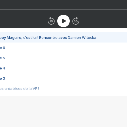
bey Maguire, c'est lui ! Rencontre avec Damien Witecka
e 6
e 5
e 4
e 3
s créatrices de la VF !
e 2
e 1
e Mektoub My Love arrive enfin ! Rencontre avec Shaïn Boumedine et Sal