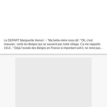
Le DEPART Marguerite Henon : - "Ma belle-mère nous dit : "Oh, c'est
mauvais : voilà les Belges qui se sauvent par notre village. Ca me rappelle
1914..." Déjà l’exode des Belges en France si important soit-il, ne rend pas
compte intégralement du phénomène...