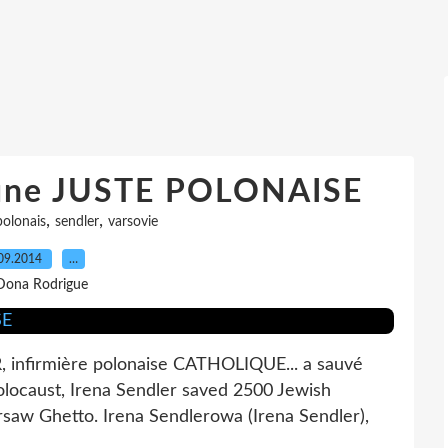
une JUSTE POLONAISE
,
,
polonais
sendler
varsovie
09.2014
…
Dona Rodrigue
firmière polonaise CATHOLIQUE... a sauvé
Holocaust, Irena Sendler saved 2500 Jewish
rsaw Ghetto. Irena Sendlerowa (Irena Sendler),