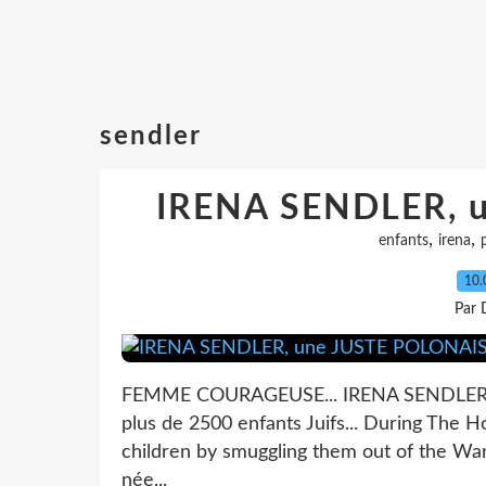
sendler
IRENA SENDLER, 
,
,
enfants
irena
10.
Par 
FEMME COURAGEUSE... IRENA SENDLER, in
plus de 2500 enfants Juifs... During The 
children by smuggling them out of the Wa
née...