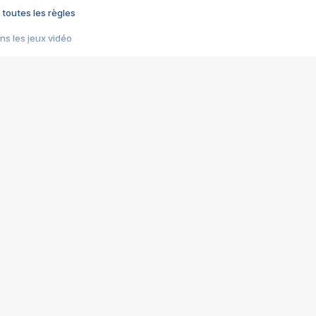
 toutes les règles
s les jeux vidéo
us choquant de Rockstar ? - Le scandale BULLY
e plus moche de Steam
du RÊVE tourne au CAUCHEMAR
pendant 8 heures
it… à tort
umiliés par un jeu vidéo
ire - Final Fantasy 8
ti un empire - Age of Empires
story DOFUS
tard, il crée l'un des pires jeux de tous les temps, MindsEye.