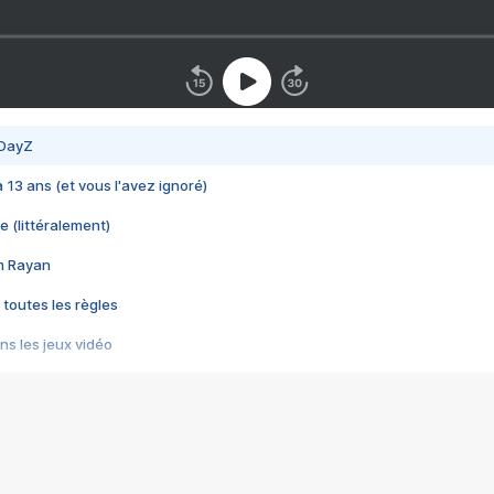
 DayZ
 a 13 ans (et vous l'avez ignoré)
e (littéralement)
im Rayan
 toutes les règles
s les jeux vidéo
us choquant de Rockstar ? - Le scandale BULLY
e plus moche de Steam
du RÊVE tourne au CAUCHEMAR