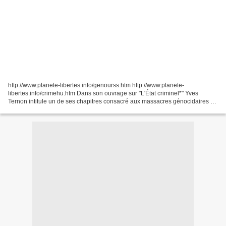
http://www.planete-libertes.info/genourss.htm http://www.planete-
libertes.info/crimehu.htm Dans son ouvrage sur "L'État criminel*" Yves
Ternon intitule un de ses chapitres consacré aux massacres génocidaires en
URSS, "Génocides en Union soviétique ?"....