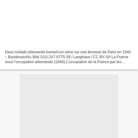
Deux soldats allemands boivent un verre sur une terrasse de Paris en 1940
– Bundesarchiv, Bild 101I-247-0775-38 / Langhaus / CC-BY-SA La France
sous l’occupation allemande (1940) L’occupation de la France par les
troupes allemandes en 1940. Suite à la...