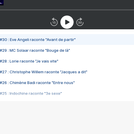
#30 : Eve Angeli raconte "Avant de partir"
#29 : MC Solaar raconte "Bouge de là"
28 : Lorie raconte "Je vais vite"
#27 : Christophe Willem raconte "Jacques a dit"
#26 : Chimène Badi raconte "Entre nous"
#25 : Indochine raconte "3e sexe"
#24 : Zaho raconte "C'est chelou"
#23 : Patrick Bruel raconte "Au café des délices"
#22 : Kyo raconte "Le chemin"