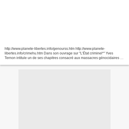
http://www.planete-libertes.info/genourss.htm http://www.planete-
libertes.info/crimehu.htm Dans son ouvrage sur "L'État criminel*" Yves
Ternon intitule un de ses chapitres consacré aux massacres génocidaires en
URSS, "Génocides en Union soviétique ?"....