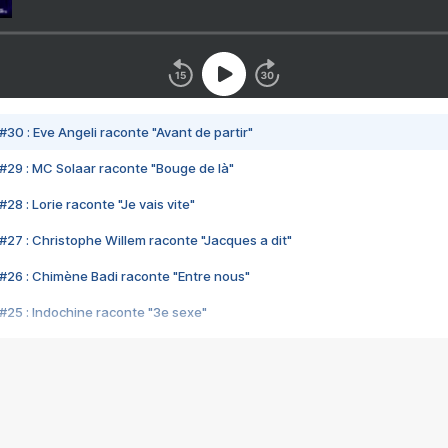
#30 : Eve Angeli raconte "Avant de partir"
#29 : MC Solaar raconte "Bouge de là"
28 : Lorie raconte "Je vais vite"
#27 : Christophe Willem raconte "Jacques a dit"
#26 : Chimène Badi raconte "Entre nous"
#25 : Indochine raconte "3e sexe"
#24 : Zaho raconte "C'est chelou"
#23 : Patrick Bruel raconte "Au café des délices"
#22 : Kyo raconte "Le chemin"