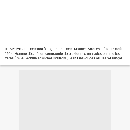
RESISTANCE Cheminot à la gare de Caen, Maurice Arrot est né le 12 août
1914. Homme décidé, en compagnie de plusieurs camarades comme les
frères Émile , Achille et Michel Boutrois , Jean Desvouges ou Jean-François
Le Moal , il organise un groupe du Front...