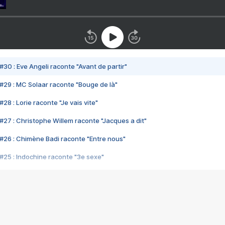
#30 : Eve Angeli raconte "Avant de partir"
#29 : MC Solaar raconte "Bouge de là"
28 : Lorie raconte "Je vais vite"
#27 : Christophe Willem raconte "Jacques a dit"
#26 : Chimène Badi raconte "Entre nous"
#25 : Indochine raconte "3e sexe"
#24 : Zaho raconte "C'est chelou"
#23 : Patrick Bruel raconte "Au café des délices"
#22 : Kyo raconte "Le chemin"