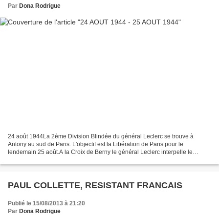
Par
Dona Rodrigue
24 août 1944La 2ème Division Blindée du général Leclerc se trouve à
Antony au sud de Paris. L'objectif est la Libération de Paris pour le
lendemain 25 août.A la Croix de Berny le général Leclerc interpelle le
capitaine Dronne "Dronne, filez sur Paris,...
PAUL COLLETTE, RESISTANT FRANCAIS
Publié le 15/08/2013 à 21:20
Par
Dona Rodrigue