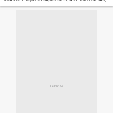
d’août à Paris. Les policiers français soutenus par les militaires allemands,
arrêtent 4232 juifs pour les envoyer...
Publicité