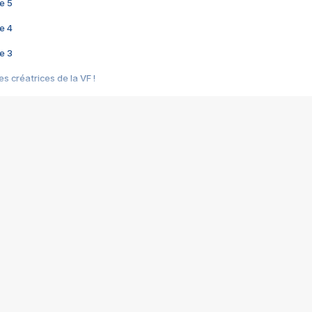
e 5
e 4
e 3
s créatrices de la VF !
e 2
e 1
e Mektoub My Love arrive enfin ! Rencontre avec Shaïn Boumedine et Sal
i : après Toni en famille
elle réalise le bouleversant Dites lui que je l'aime
ais ! Rencontre autour de Vie privée de Rebecca Zlotowski
 de Marguerite, Grave... Rencontre avec Ella Rumpf
 Les Rêveurs, un film intime sur la santé mentale
a avec un film sur le mouvement des Gilets jaunes