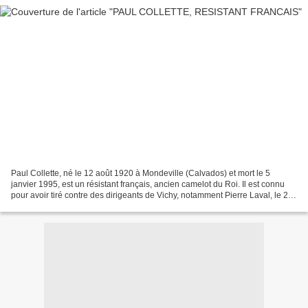
Paul Collette, né le 12 août 1920 à Mondeville (Calvados) et mort le 5
janvier 1995, est un résistant français, ancien camelot du Roi. Il est connu
pour avoir tiré contre des dirigeants de Vichy, notamment Pierre Laval, le 27
août 1941 à Versailles lors...