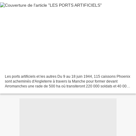
Les ports artificiels et les autres Du 9 au 18 juin 1944, 115 caissons Phoenix
sont acheminés d'Angleterre à travers la Manche pour former devant
Arromanches une rade de 500 ha où transiteront 220 000 soldats et 40 000
véhicules. Dès le 7 ou le 8 juin,...