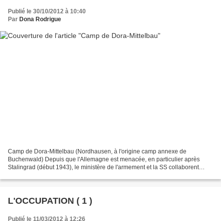
Publié le 30/10/2012 à 10:40
Par
Dona Rodrigue
Camp de Dora-Mittelbau (Nordhausen, à l'origine camp annexe de
Buchenwald) Depuis que l'Allemagne est menacée, en particulier après
Stalingrad (début 1943), le ministère de l'armement et la SS collaborent
étroitement afin de mobiliser toute la main-d'œuvre...
L'OCCUPATION ( 1 )
Publié le 11/03/2012 à 12:26