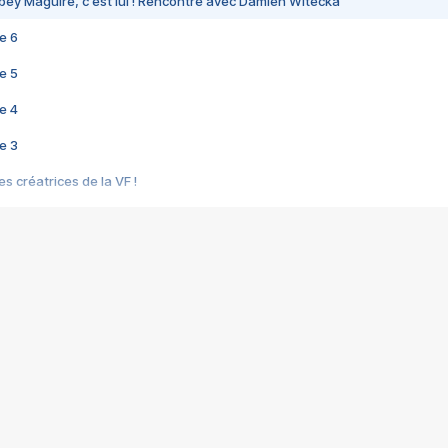
bey Maguire, c'est lui ! Rencontre avec Damien Witecka
e 6
e 5
e 4
e 3
s créatrices de la VF !
e 2
e 1
e Mektoub My Love arrive enfin ! Rencontre avec Shaïn Boumedine et Sal
i : après Toni en famille
elle réalise le bouleversant Dites lui que je l'aime
ais ! Rencontre autour de Vie privée de Rebecca Zlotowski
 de Marguerite, Grave... Rencontre avec Ella Rumpf