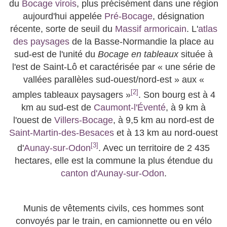
du
Bocage virois
, plus précisément dans une région
aujourd'hui appelée
Pré-Bocage
, désignation
récente, sorte de seuil du
Massif armoricain
. L'
atlas
des paysages
de la Basse-Normandie la place au
sud-est de l'unité du
Bocage en tableaux
située à
l'est de Saint-Lô et caractérisée par « une série de
vallées parallèles sud-ouest/nord-est » aux «
[
2
]
amples tableaux paysagers »
. Son bourg est à
4
km
au sud-est de
Caumont-l'Éventé
, à
9 km
à
l'ouest de
Villers-Bocage
, à
9,5 km
au nord-est de
Saint-Martin-des-Besaces
et à
13 km
au nord-ouest
[
3
]
d'
Aunay-sur-Odon
. Avec un territoire de 2 435
hectares, elle est la commune la plus étendue du
canton d'Aunay-sur-Odon
.
Munis de vêtements civils, ces hommes sont
convoyés par le train, en camionnette ou en vélo