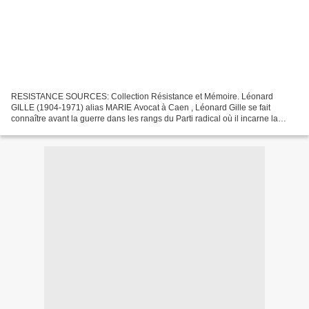
RESISTANCE SOURCES: Collection Résistance et Mémoire. Léonard
GILLE (1904-1971) alias MARIE Avocat à Caen , Léonard Gille se fait
connaître avant la guerre dans les rangs du Parti radical où il incarne la
jeune génération, soucieuse de changement. Capitaine...