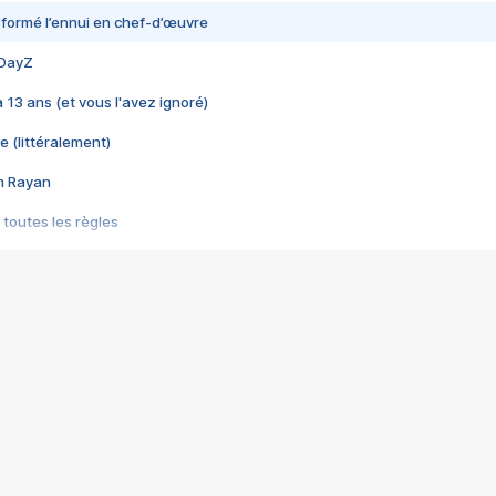
nsformé l’ennui en chef-d’œuvre
 DayZ
 a 13 ans (et vous l'avez ignoré)
e (littéralement)
im Rayan
 toutes les règles
s les jeux vidéo
us choquant de Rockstar ? - Le scandale BULLY
e plus moche de Steam
du RÊVE tourne au CAUCHEMAR
pendant 8 heures
it… à tort