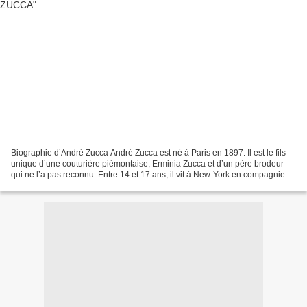
Biographie d’André Zucca André Zucca est né à Paris en 1897. Il est le fils
unique d’une couturière piémontaise, Erminia Zucca et d’un père brodeur
qui ne l’a pas reconnu. Entre 14 et 17 ans, il vit à New-York en compagnie
de sa mère. Il commence sa carrière...