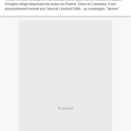
d'origine belge disposant de relais en France. Dans le Calvados, il est
principalement animé par l'avocat Léonard Gille , sa compagne "Janine"
Boitard , aidés de Robert Thomas , René Duchez...
Publicité