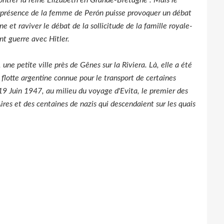
 présence de la femme de Perón puisse provoquer un débat
e et raviver le débat de la sollicitude de la famille royale-
nt guerre avec Hitler.
 une petite ville près de Gênes sur la Riviera. Là, elle a été
e flotte argentine connue pour le transport de certaines
9 Juin 1947, au milieu du voyage d'Evita, le premier des
ires et des centaines de nazis qui descendaient sur les quais
.
o auraient transporté des milliers de nazis en Amérique du
s d'Hitler, tels Mengele et Eichmann, selon Jorge Camarasa,
trouvera à un moment concurrent d'Onassis...
Tchomelkdjoglou, autre grande fortune (textile) argentine.
ta avait racheté "
Democracia
", une feuille de chou locale,
e de presse dévolu au Péronisme.