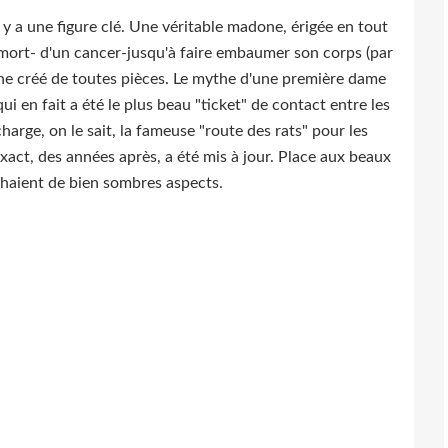
 y a une figure clé. Une véritable madone, érigée en tout
a mort- d'un cancer-jusqu'à faire embaumer son corps (par
e créé de toutes pièces. Le mythe d'une première dame
ui en fait a été le plus beau "ticket" de contact entre les
 charge, on le sait, la fameuse "route des rats" pour les
xact, des années après, a été mis à jour. Place aux beaux
chaient de bien sombres aspects.
qu'il rêve à ses exploits nucléaires ou aériens, Juan Peron,
 mettre en place une communication visant le petit peuple,
e B, va jouer un rôle prépondérant. Eva Peron, surnommée
ssi noyée jusqu'au cou dans les contacts avec les nazis,
el, dans son article d
'If Magazine, sorti en février 1999
.