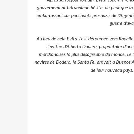
gouvernement britannique hésita, de peur que la
embarrassant sur penchants pro-nazis de l'Argentin
guerre d'ava
Au lieu de cela Evita s'est détournée vers Rapallo,
l'invitée d'Alberto Dodero, propriétaire d'un
marchandises la plus désagréable du monde. Le 1
navires de Dodero, le Santa Fe, arrivait à Buenos A
de leur nouveau pays
Au cours des
années suivantes, les bateaux Doder
Sud, y compris certains des criminels les plus vil
l'historien argentin".
Dodero, qu'on re
la future femme de ce dernier lorgnant sur Jorge 
Selon El Pais, c'est avec
l'argent de Dodero
qu'Evi
pour en faire un organ