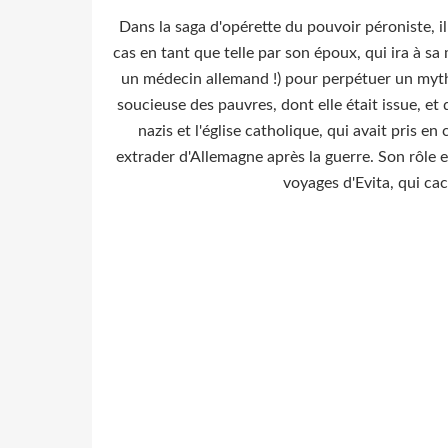
Dans la saga d'opérette du pouvoir péroniste, il
cas en tant que telle par son époux, qui ira à s
un médecin allemand !) pour perpétuer un myth
soucieuse des pauvres, dont elle était issue, et q
nazis et l'église catholique, qui avait pris en
extrader d'Allemagne après la guerre. Son rôle e
voyages d'Evita, qui ca
Pendant 
pour asseoir son pouvoir d'opérette, va en effet,
où sa seconde femme, midinette actrice de séri
Evita, l'icône fabriquée pour le peuple mais au
révèleront des documents cités ici par Georg Hod