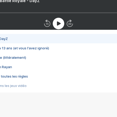
 Battle Royale - DayZ
 DayZ
 a 13 ans (et vous l'avez ignoré)
e (littéralement)
im Rayan
 toutes les règles
s les jeux vidéo
us choquant de Rockstar ? - Le scandale BULLY
e plus moche de Steam
du RÊVE tourne au CAUCHEMAR