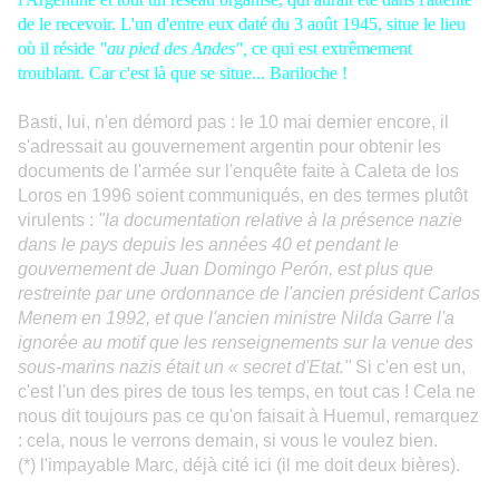
de le recevoir. L'un d'entre eux daté du 3 août 1945, situe le lieu
où il réside
"au pied des Andes",
ce qui est extrêmement
troublant. Car c'est là que se situe... Bariloche !
Basti, lui, n'en démord pas :
le 10 mai dernier encore
, il
s'adressait au gouvernement argentin pour obtenir les
documents de l'armée sur l'enquête faite à Caleta de los
Loros en 1996 soient communiqués, en des termes plutôt
virulents :
"la documentation relative à la présence nazie
dans le pays depuis les années 40 et pendant le
gouvernement de Juan Domingo Perón, est plus que
restreinte par une ordonnance de l'ancien président Carlos
Menem en 1992, et que l'ancien ministre Nilda Garre l'a
ignorée au motif que les renseignements sur la venue des
sous-marins nazis était un « secret d'Etat."
Si c'en est un,
c'est l'un des pires de tous les temps, en tout cas ! Cela ne
nous dit toujours pas ce qu'on faisait à Huemul, remarquez
: cela, nous le verrons demain, si vous le voulez bien.
(*) l'impayable Marc, déjà cité ici (il me doit deux bières).