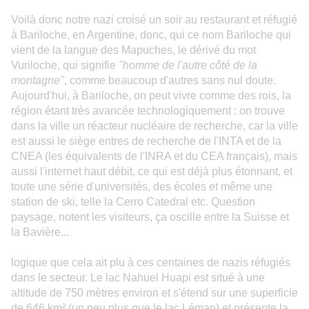
Voilà donc notre nazi croisé un soir au restaurant et réfugié
à Bariloche, en Argentine, donc, qui ce nom Bariloche qui
vient de la langue des Mapuches, le dérivé du mot
Vuriloche, qui signifie
"homme de l'autre côté de la
montagne"
, comme beaucoup d'autres sans nul doute.
Aujourd'hui, à Bariloche, on peut vivre comme des rois, la
région étant très avancée technologiquement : on trouve
dans la ville un réacteur nucléaire de recherche, car la ville
est aussi le siège entres de recherche de l'INTA et de la
CNEA (les équivalents de l'INRA et du CEA français), mais
aussi l'internet haut débit, ce qui est déjà plus étonnant, et
toute une série d'universités, des écoles et même une
station de ski, telle la Cerro Catedral etc. Question
paysage, notent les visiteurs, ça oscille entre la Suisse et
la Bavière...
logique que cela ait plu à ces centaines de nazis réfugiés
dans le secteur. Le lac Nahuel Huapi est situé à une
altitude de 750 mètres environ et s'étend sur une superficie
de 646 km² (un peu plus que le lac Léman) et présente la