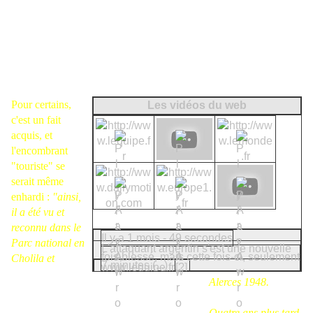
Pour certains,
Les vidéos du web
c'est un fait
acquis, et
l'encombrant
"touriste" se
serait même
enhardi :
"ainsi,
il a été vu et
reconnu dans le
Il y a 1 mois - 49 secondes
Parc national en
L'attaquant argentin s'est une nouvelle
fois blessé, mais cette fois-ci, seulement
Cholila et
7 minutes (...)
www.lequipe.fr
[?]
Alerces 1948.
Quatre ans plus tard,