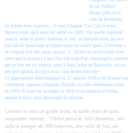
du lac Nahuel
Huapi, près de la
ville de Bariloche,
ou habite donc toujours... le nazi échappé. Car c'est là aussi,
figurez-vous, qu'il avait été arrêté en 1995 ! De quelle impunité
jouit-il, seule la justice italienne le sait : et Interpol aussi, qui n'a
pas l'air de beaucoup se remuer pour lui courir après. L'homme a
de l'argent (l'or des nazis, encore !) : l'hôtel où on l'a croisé n'est
autre que le luxueux Llao Llao (du nom d'un champignon parasite
qui se fixe sur les arbres), situé à San Carlos de Bariloche, est un
des plus grands du pays et un cinq étoiles bien sûr !
Ce gigantesque hôtel inauguré le 27 janvier 1938 a été dessiné par
l'architecte argentin
Alejandro Bustillo
et a été entièrement refait
en 1993. Il avait
été incendié en 1939
et reconstruit en béton,
imitant le bois, pour davantage de sécurité.
Comme le note un guide local, sa taille avait de quoi
surprendre surtout :
"
l'hôtel possède 169 chambres,
une
salle à manger de 500 couverts, une salle de bal, un