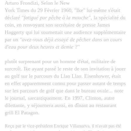
Arturo Frondizi,
Selon le New
York Times du 29 Février 1960, "Ike" lui-même s'était
déclar
é "fatigué par pêche à la mouche",
la spécialité du
coin,
en renvoyant son secrétaire de presse James
Haggerty qui lui soumettait une audience supplémentaire
par un
"avez-vous déjà essayé de pêcher dans un cours
d'eau pour deux heures et demie ?"
plutôt surprenant pour un homme d'état, militaire de
surcroît. Ike ayant passé le reste de son invitation à jouer
au golf sur le parcours du Llao Llao. Eisenhower, était
en effet apparemment connu pour passer autant de temps
sur les parcours de golf que dans le bureau ovale... note
le journal, sarcastiquement. En 1997, Clinton, autre
dilettante, y séjournera aussi, e
n dînant a
u restaurant
grill El Patagon.
Reçu par le vice-président Enrique Villanueva, il n'avait pas été