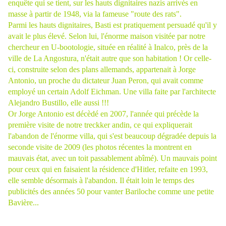
enquête qui se tient, sur les hauts dignitaires nazis arrivés en
masse à partir de 1948, via la fameuse "route des rats".
Parmi les hauts dignitaires, Basti est pratiquement persuadé qu'il y
avait le plus élevé. Selon lui, l'énorme maison visitée par notre
chercheur en U-bootologie, située en réalité à Inalco, près de la
ville de La Angostura, n'était autre que son habitation ! Or celle-
ci, construite selon des plans allemands, appartenait à Jorge
Antonio, un proche du dictateur Juan Peron, qui avait comme
employé un certain
Adolf Eichman
. Une villa faite par l'architecte
Alejandro Bustillo
, elle aussi !!!
Or Jorge Antonio est décèdé en 2007, l'année qui précède la
première visite de notre treckker andin, ce qui expliquerait
l'abandon de l'énorme villa, qui s'est beaucoup dégradée depuis la
seconde visite de 2009 (les photos récentes la montrent en
mauvais état, avec un toit passablement abîmé). Un mauvais point
pour ceux qui en faisaient la résidence d'Hitler, refaite en 1993,
elle semble désormais à l'abandon. Il était loin le temps des
publicités des années 50 pour vanter Bariloche comme une petite
Bavière...