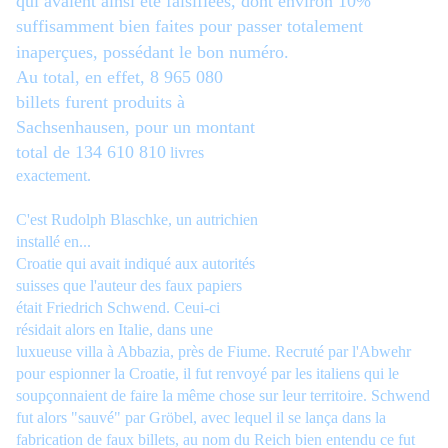
qui avaient ainsi été falsifiées, dont environ 10%
suffisamment bien faites pour passer totalement
inaperçues, possédant le bon numéro.
Au total, en effet,
8 965 080
billets furent produits à
Sachsenhausen, pour un montant
total de
134 610 810
livres
exactement.
C'est Rudolph Blaschke, un autrichien
installé en...
Croatie qui avait indiqué aux autorités
suisses que l'auteur des faux papiers
était Friedrich Schwend. Ceui-ci
résidait alors en Italie, dans une
luxueuse villa à Abbazia, près de Fiume. Recruté par l'Abwehr
pour espionner la Croatie, il fut renvoyé par les italiens qui le
soupçonnaient de faire la même chose sur leur territoire. Schwend
fut alors "sauvé" par Gröbel, avec lequel il se lança dans la
fabrication de faux billets, au nom du Reich bien entendu ce fut