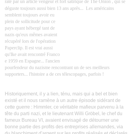
raté par un article vengeur et fort satirique de The Onion , qui
se
déguste toujours aussi bien 13 ans après...
Les américains
semblent toujours avoir eu
plein de sollicitude pour ce
pays ayant hébergé tant de
nazis qu'eux mêmes avaient
récupéré lors de l'opération
Paperclip. Il est vrai aussi
qu'Ike avait rencontré Franco
e 1959 en Espagne... l'ancien
pourfendeur du nazisme rencontrant un de ses meilleurs
supporters... l'histoire a de ces télescopages, parfois !
Historiquement, il y a lien, ténu, mais qui a bel et bien
existé et il nous ramène à un autre épisode sidérant de
cette guerre : Himmler, ce véritable mafieux parvenu à la
tête du parti nazi, et le lieutenant Willi Gröbel, le chef du
fameux Bureau VI, avaient envisagé de détourner une
bonne partie des profits des entreprises allemandes, via
du blanchiment d'argent sur les profits réalisés et déclarés,