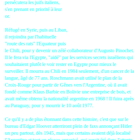
persécutera les juifs italiens,
s'en prenant en priorité à leur
or.
Réfugé en Syrie, puis au Liban,
il rejoindra par l'habituelle
"route des rats" l'Equateur puis
le Chili, pour y devenir un zélé collaborateur d'Augusto Pinochet.
Il le fera via l'Egypte, "aidé" par les services secrets israéliens qui
souhaitaient plutôt le voir rester en Egypte pour mieux le
surveiller. Il mourra au Chili en 1984 seulement, d'un cancer de la
langue, âgé de 77 ans. Roschmann avait utilisé le plan de la
Croix-Rouge pour partir de Gênes vers l'Argentine, où il avait
fondé comme Klaus Barbie en Bolivie une entreprise de bois, et
avait même obtenu la nationalité argentine en 1968 ! Il fuira après
au Paraguay, pour y mourrir le
10 août
1977.
Ce qu'il y a de plus étonnant dans cette histoire, c'est que sur le
bureau d'Edgar Hoover atterriront plein de faxs annonçant Hitler
un peu partout, dès 1945, mais que certains avaient déjà localisé
l'Argentine et tout un réseau organisé, qui aurait été dans l'attente