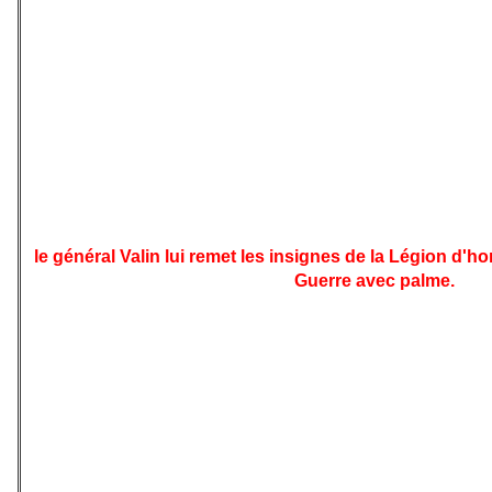
Machrek. A cette occasion, elle devient officiellement
féminines auxiliaires de l'armée de l'air française.
Cette activité de résistante de Josephine est rendu
ouvrage de Jacques Abtey, La Guerre secrète de Jo
d'une lettre du général
de Gaulle
.
La reconnaissance officielle est acquise le 18 août 1961 
le général Valin lui remet les insignes de la Légion d'ho
Guerre avec palme.
Remariée à Jo Bouillon, elle s'investie dans la défense 
aide aux victimes de guerre, enchaînant les galas de
caritative prend le pas sur sa carrière dont elle se re
château, à Milandes, dans le Périgord est se met à adopt
Prise dans des difficultés financières, elle recommenc
une scène où le cabaret ne fait plus autant recette.