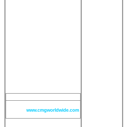
espionnage
militaire à Paris,
de l'engager.
Ainsi, durant la
drôle de guerre
(septembre 1939
et mai 1940)
Josephine Baker
recueille des
informations sur
l'emplacement
des troupes
allemandes
auprès des
officiels qu'elle
rencontre dans
des soirées.
Portrait de Joséphine Baker.
Source :
www.cmgworldwide.com
A la même
époque, elle se