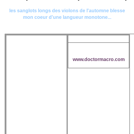
les sanglots longs des violons de l'automne blesse
mon coeur d'une langueur monotone...
Photo de Joséphine
Née le 3 juin 1906 de
Baker. Source :
Carrie McDonald et de
www.doctormacro.com
Eddie Carson, elle grandit
dans les quartiers
pauvres de Saint-Louis
(Missouri). A l'âge de 13
ans, elle quitte le foyer
familial et devient
serveuse.
Elle débute comme
danseuse dans de petites
troupes, puis elle rejoint la