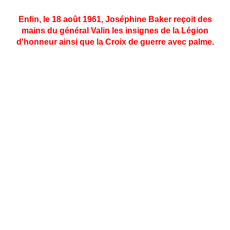
Enfin, le 18 août 1961, Joséphine Baker reçoit des
mains du général Valin les insignes de la Légion
d'honneur ainsi que la Croix de guerre avec palme.
L'activité de résistante de Josephine fut rendue
publique en 1949 à travers un ouvrage de son co-
équipier, Jacques Abtey, La Guerre secrère de
Josephine Baker, accompagné d'une lettre liminaire de
de Gaulle, puis à nouveau en 1961, à travers un récit
romancé.
La véritable récompense de ces années de guerre eut
lieu le 18 août 1961 aux Milandes.