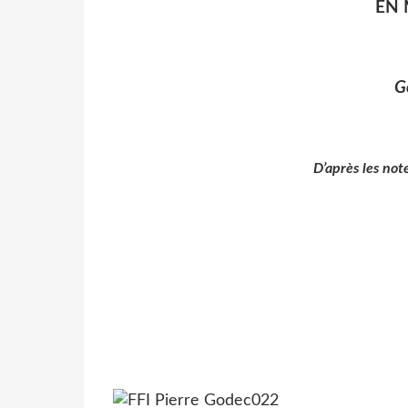
EN 
G
D’après les not
Secteur de
Secteur de Sainte