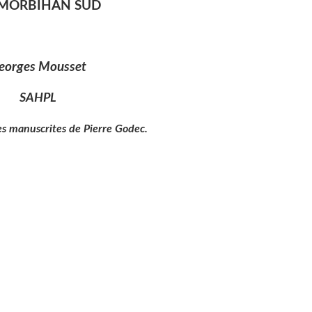
MORBIHAN SUD
eorges Mousset
SAHPL
es manuscrites de Pierre Godec.
 Crac'h
Secteur de Carnac
-Hélène
Secteur de Plouharnel
Annexe
Photos