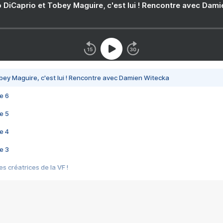
 DiCaprio et Tobey Maguire, c'est lui ! Rencontre avec Dam
bey Maguire, c'est lui ! Rencontre avec Damien Witecka
e 6
e 5
e 4
e 3
s créatrices de la VF !
e 2
e 1
e Mektoub My Love arrive enfin ! Rencontre avec Shaïn Boumedine et Sal