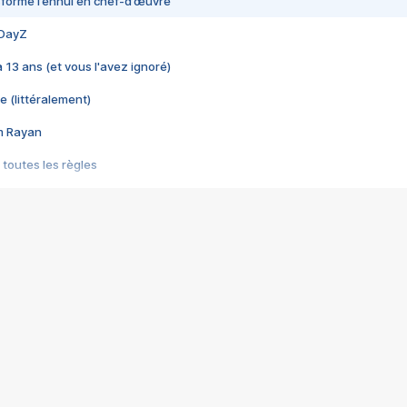
nsformé l’ennui en chef-d’œuvre
 DayZ
 a 13 ans (et vous l'avez ignoré)
e (littéralement)
im Rayan
 toutes les règles
s les jeux vidéo
us choquant de Rockstar ? - Le scandale BULLY
e plus moche de Steam
du RÊVE tourne au CAUCHEMAR
pendant 8 heures
it… à tort
umiliés par un jeu vidéo